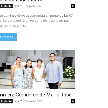
staff
-
7 agosto, 2026
l Instante
0
te domingo 09 de agosto, inicia en punto de las 07
ario de la zona militar.
scripciones gratis...
Leer más
rimera Comunión de María José
staff
-
7 agosto, 2026
l Instante
0