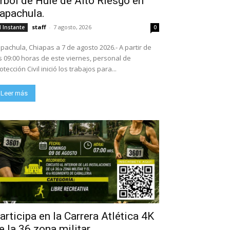
rbol de Hule de Alto Riesgo en
apachula.
staff
-
7 agosto, 2026
l Instante
0
pachula, Chiapas a 7 de agosto 2026.- A partir de
s 09:00 horas de este viernes, personal de
otección Civil inició los trabajos para...
Leer más
articipa en la Carrera Atlética 4K
e la 36 zona militar.