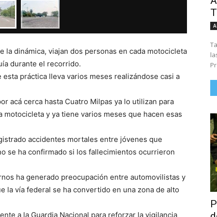
Á
T
A
Ta
de la dinámica, viajan dos personas en cada motocicleta
la
ía durante el recorrido.
Pr
 esta práctica lleva varios meses realizándose casi a
r acá cerca hasta Cuatro Milpas ya lo utilizan para
 motocicleta y ya tiene varios meses que hacen esas
egistrado accidentes mortales entre jóvenes que
 se ha confirmado si los fallecimientos ocurrieron
rnos ha generado preocupación entre automovilistas y
e la vía federal se ha convertido en una zona de alto
P
d
ente a la Guardia Nacional para reforzar la vigilancia