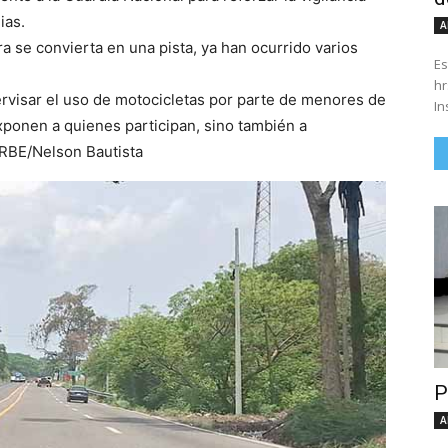
ias.
A
 se convierta en una pista, ya han ocurrido varios
Es
hrs. Se parte del 43 anivers
ervisar el uso de motocicletas por parte de menores de
In
exponen a quienes participan, sino también a
ORBE/Nelson Bautista
P
A