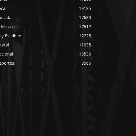
cal
19185
ortada
17680
 Instante
17617
y Escriben
12225
tatal
11035
acional
10536
eportes
8566