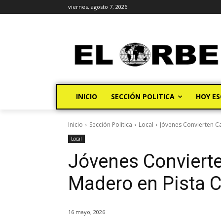
viernes, agosto 7, 2026
INICIO
SECCIÓN POLITICA
HOY ES
Inicio
Sección Politica
Local
Jóvenes Convierten Ca
Local
Jóvenes Convierte
Madero en Pista C
16 mayo, 2026