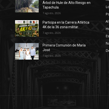
Árbol de Hule de Alto Riesgo en
Lo
Tapachula.
7 agosto, 2026
P
Al
Participa en la Carrera Atlética
4K de la 36 zona militar.
Ho
7 agosto, 2026
Es
N
Primera Comunión de María
José
D
7 agosto, 2026