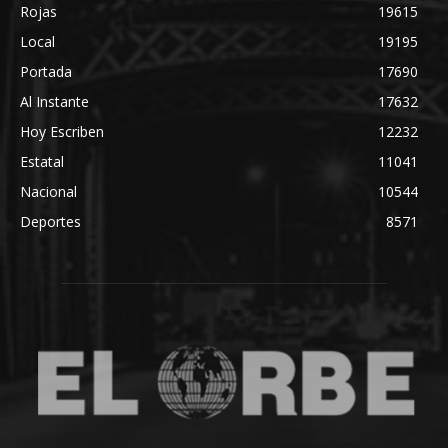
Rojas
19615
Local
19195
Portada
17690
Al Instante
17632
Hoy Escriben
12232
Estatal
11041
Nacional
10544
Deportes
8571