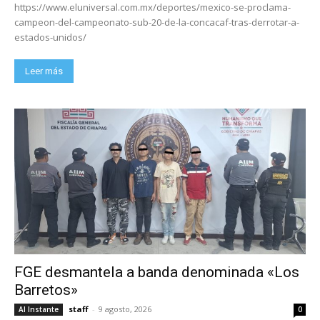
https://www.eluniversal.com.mx/deportes/mexico-se-proclama-
campeon-del-campeonato-sub-20-de-la-concacaf-tras-derrotar-a-
estados-unidos/
Leer más
FGE desmantela a banda denominada «Los
Barretos»
staff
-
9 agosto, 2026
Al Instante
0