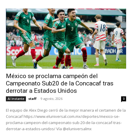
México se proclama campeón del
Campeonato Sub20 de la Concacaf tras
derrotar a Estados Unidos
staff
-
9 agosto, 2026
Al Instante
0
El equipo de Alex Diego cerró de la mejor manera el certamen de la
Concacaf https://www.eluniversal.com.mx/deportes/mexico-se-
proclama-campeon-del-campeonato-sub-20-de-la-concacaf-tras-
derrotar-a-estados-unidos/ Vía @eluniversalmx