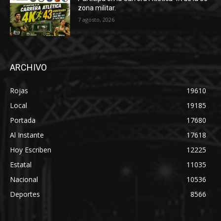
zona militar.
7 agosto, 2026
ARCHIVO
Rojas
19610
Local
19185
Portada
17680
Al Instante
17618
Hoy Escriben
12225
Estatal
11035
Nacional
10536
Deportes
8566