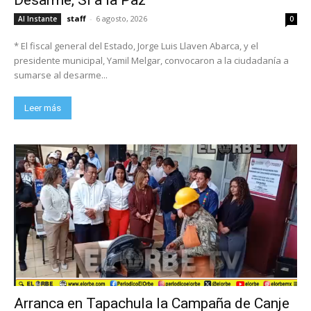
Desarme, Sí a la Paz”
staff
-
6 agosto, 2026
Al Instante
0
* El fiscal general del Estado, Jorge Luis Llaven Abarca, y el
presidente municipal, Yamil Melgar, convocaron a la ciudadanía a
sumarse al desarme...
Leer más
Arranca en Tapachula la Campaña de Canje