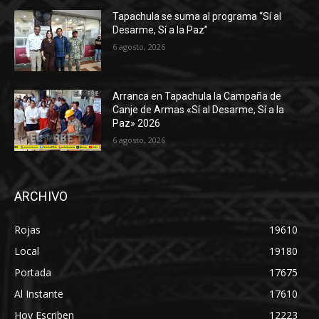
Tapachula se suma al programa “Sí al
Desarme, Sí a la Paz”
6 agosto, 2026
Arranca en Tapachula la Campaña de
Canje de Armas «Sí al Desarme, Sí a la
Paz» 2026
6 agosto, 2026
ARCHIVO
Rojas
19610
Local
19180
Portada
17675
Al Instante
17610
Hoy Escriben
12223