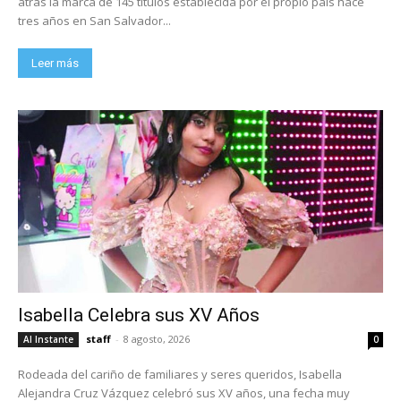
atrás la marca de 145 títulos establecida por el propio país hace
tres años en San Salvador...
Leer más
Isabella Celebra sus XV Años
staff
-
8 agosto, 2026
Al Instante
0
Rodeada del cariño de familiares y seres queridos, Isabella
Alejandra Cruz Vázquez celebró sus XV años, una fecha muy