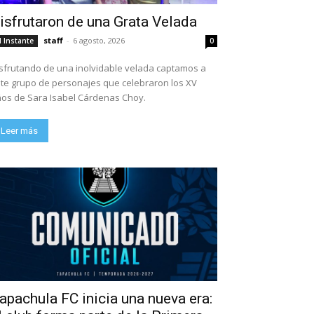
isfrutaron de una Grata Velada
staff
-
6 agosto, 2026
l Instante
0
sfrutando de una inolvidable velada captamos a
te grupo de personajes que celebraron los XV
os de Sara Isabel Cárdenas Choy.
Leer más
apachula FC inicia una nueva era: