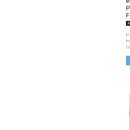
e
P
A
El
hi
Co