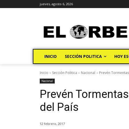
jueves, agosto 6, 2026
INICIO
SECCIÓN POLITICA
HOY ES
Inicio
Sección Politica
Nacional
Prevén Tormentas 
Nacional
Prevén Tormentas 
del País
12 febrero, 2017