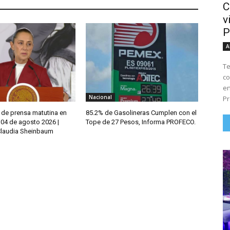
C
v
P
A
Te
co
en
Nacional
Pr
 de prensa matutina en
85.2% de Gasolineras Cumplen con el
 04 de agosto 2026 |
Tope de 27 Pesos, Informa PROFECO.
Claudia Sheinbaum