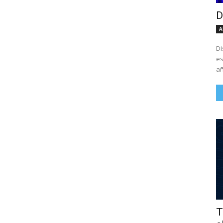
D
A
Di
es
añ
T