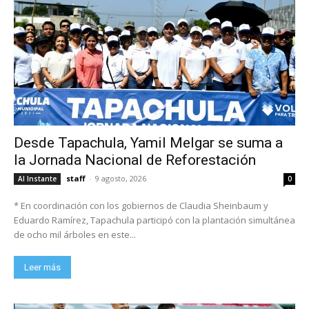
Desde Tapachula, Yamil Melgar se suma a
la Jornada Nacional de Reforestación
staff
-
9 agosto, 2026
Al Instante
0
* En coordinación con los gobiernos de Claudia Sheinbaum y
Eduardo Ramírez, Tapachula participó con la plantación simultánea
de ocho mil árboles en este...
Leer más