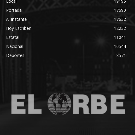
Local
19195
Portada
17690
Al Instante
17632
Hoy Escriben
12232
Estatal
11041
Nacional
10544
Deportes
8571