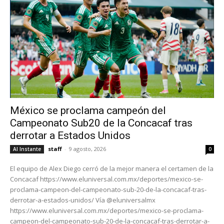
México se proclama campeón del
Campeonato Sub20 de la Concacaf tras
derrotar a Estados Unidos
staff
-
9 agosto, 2026
Al Instante
0
El equipo de Alex Diego cerró de la mejor manera el certamen de la
Concacaf https://www.eluniversal.com.mx/deportes/mexico-se-
proclama-campeon-del-campeonato-sub-20-de-la-concacaf-tras-
derrotar-a-estados-unidos/ Vía @eluniversalmx
https://www.eluniversal.com.mx/deportes/mexico-se-proclama-
campeon-del-campeonato-sub-20-de-la-concacaf-tras-derrotar-a-