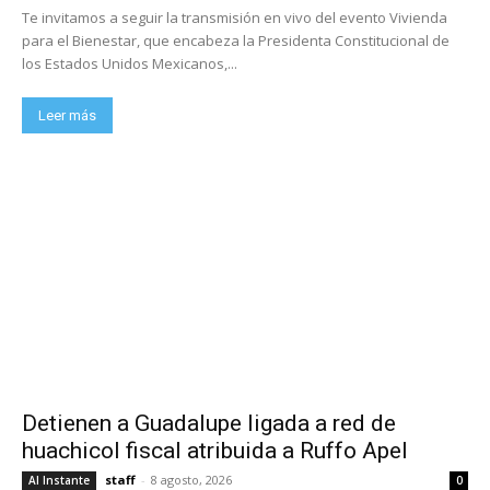
Te invitamos a seguir la transmisión en vivo del evento Vivienda
para el Bienestar, que encabeza la Presidenta Constitucional de
los Estados Unidos Mexicanos,...
Leer más
Detienen a Guadalupe ligada a red de
huachicol fiscal atribuida a Ruffo Apel
staff
-
8 agosto, 2026
Al Instante
0