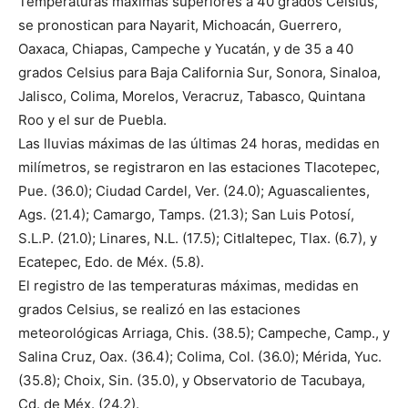
Temperaturas máximas superiores a 40 grados Celsius,
se pronostican para Nayarit, Michoacán, Guerrero,
Oaxaca, Chiapas, Campeche y Yucatán, y de 35 a 40
grados Celsius para Baja California Sur, Sonora, Sinaloa,
Jalisco, Colima, Morelos, Veracruz, Tabasco, Quintana
Roo y el sur de Puebla.
Las lluvias máximas de las últimas 24 horas, medidas en
milímetros, se registraron en las estaciones Tlacotepec,
Pue. (36.0); Ciudad Cardel, Ver. (24.0); Aguascalientes,
Ags. (21.4); Camargo, Tamps. (21.3); San Luis Potosí,
S.L.P. (21.0); Linares, N.L. (17.5); Citlaltepec, Tlax. (6.7), y
Ecatepec, Edo. de Méx. (5.8).
El registro de las temperaturas máximas, medidas en
grados Celsius, se realizó en las estaciones
meteorológicas Arriaga, Chis. (38.5); Campeche, Camp., y
Salina Cruz, Oax. (36.4); Colima, Col. (36.0); Mérida, Yuc.
(35.8); Choix, Sin. (35.0), y Observatorio de Tacubaya,
Cd. de Méx. (24.2).