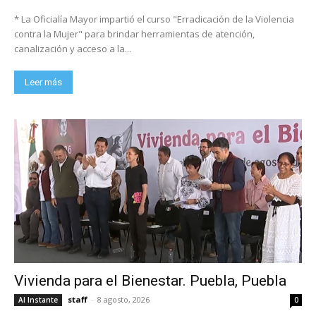
* La Oficialía Mayor impartió el curso "Erradicación de la Violencia
contra la Mujer" para brindar herramientas de atención,
canalización y acceso a la...
Leer más
Vivienda para el Bienestar. Puebla, Puebla
staff
-
8 agosto, 2026
Al Instante
0