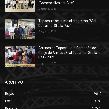
“Comercializa por Aire”
6 agosto, 2026
Tapachula se suma al programa “Sí al
Desarme, Sí a la Paz”
6 agosto, 2026
Arranca en Tapachula la Campaña de
Canje de Armas «Sí al Desarme, Sí a la
Paz» 2026
6 agosto, 2026
ARCHIVO
Rojas
19610
Local
19180
Portada
17675