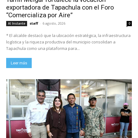
exportadora de Tapachula con el Foro
“Comercializa por Aire”
staff
-
6 agosto, 2026
Al Instante
0
* El alcalde destacó que la ubicación estratégica, la infraestructura
logística y la riqueza productiva del municipio consolidan a
Tapachula como una plataforma para...
Leer más