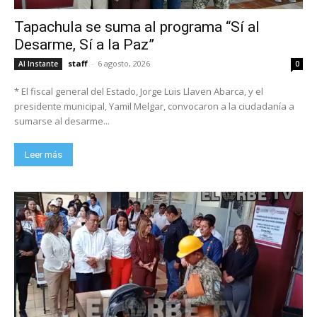
Tapachula se suma al programa “Sí al
Desarme, Sí a la Paz”
staff
-
6 agosto, 2026
Al Instante
0
* El fiscal general del Estado, Jorge Luis Llaven Abarca, y el
presidente municipal, Yamil Melgar, convocaron a la ciudadanía a
sumarse al desarme...
Leer más