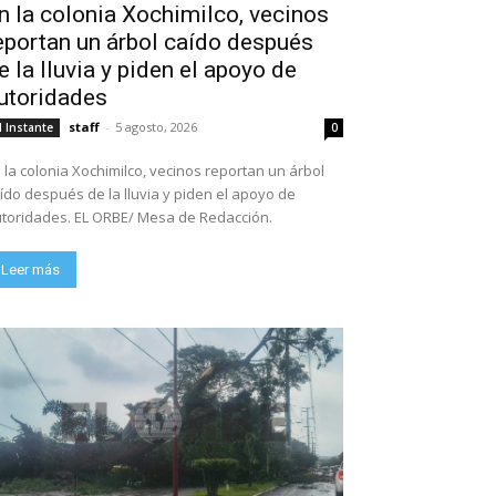
n la colonia Xochimilco, vecinos
eportan un árbol caído después
e la lluvia y piden el apoyo de
utoridades
staff
-
5 agosto, 2026
l Instante
0
 la colonia Xochimilco, vecinos reportan un árbol
ído después de la lluvia y piden el apoyo de
toridades. EL ORBE/ Mesa de Redacción.
Leer más