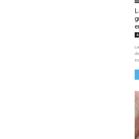
L
g
e
A
La
de