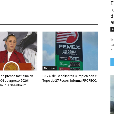
E
r
d
a
A
En
ca
au
Nacional
 de prensa matutina en
85.2% de Gasolineras Cumplen con el
 04 de agosto 2026 |
Tope de 27 Pesos, Informa PROFECO.
Claudia Sheinbaum