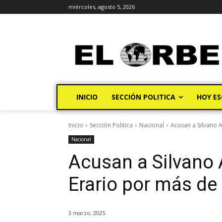
miércoles, agosto 5, 2026
INICIO
SECCIÓN POLITICA
HOY ES
Inicio
Sección Politica
Nacional
Acusan a Silvano A
Nacional
Acusan a Silvano 
Erario por más de
3 marzo, 2025