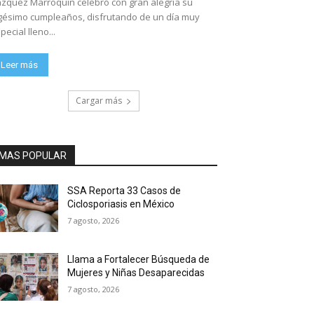
zquez Marroquín celebró con gran alegría su
gésimo cumpleaños, disfrutando de un día muy
pecial lleno...
Leer más
Cargar más
MAS POPULAR
SSA Reporta 33 Casos de
Ciclosporiasis en México
7 agosto, 2026
Llama a Fortalecer Búsqueda de
Mujeres y Niñas Desaparecidas
7 agosto, 2026