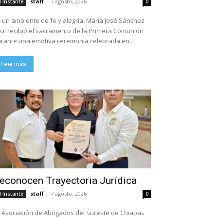
staff
-
7 agosto, 2026
l Instante
0
 un ambiente de fe y alegría, María José Sánchez
cil recibió el sacramento de la Primera Comunión
rante una emotiva ceremonia celebrada en...
Leer más
econocen Trayectoria Jurídica
staff
-
7 agosto, 2026
l Instante
0
 Asociación de Abogados del Sureste de Chiapas