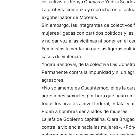
las activistas Kenya Cuevas e Yndira Sandov
La protesta comenzó y reprocharon el actuar
exgobernador de Morelos.
Sin embargo, las integrantes de colectivos 
mujeres ligadas con partidos políticos y la
y no dar voz a las víctimas ni poner en el ce
Feministas lamentaron que las figuras polít
casos de violencia.
Yndira Sandoval, de la colectiva Las Consti
Permanente contra la impunidad y ni un agr
agresores.
«No solamente es Cuauhtémoc, él es la cara 
agresiones sexuales por hora que ocurren e
todos los niveles a nivel federal, estatal y 
Piden a hombres ser aliados de mujeres
La jefa de Gobierno capitalina, Clara Brugad
contra la violencia hacia las mujeres». «P
quieren que las cosas cambien, que acabemo