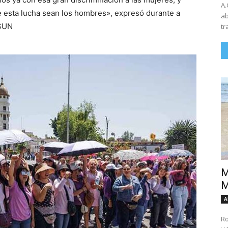
A.
de esta lucha sean los hombres», expresó durante a
ab
 SUN
tr
M
M
A
Ro