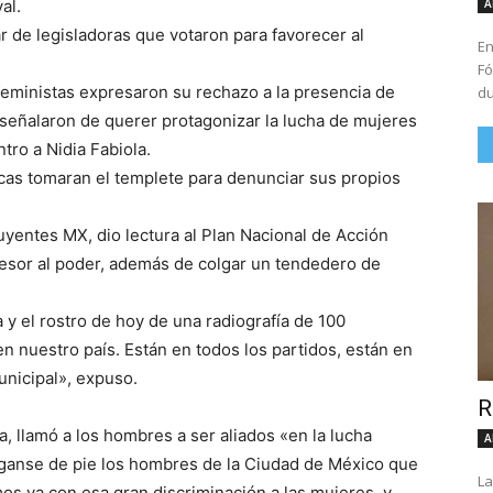
A
al.
 de legisladoras que votaron para favorecer al
En
Fó
feministas expresaron su rechazo a la presencia de
du
s señalaron de querer protagonizar la lucha de mujeres
ntro a Nidia Fabiola.
icas tomaran el templete para denunciar sus propios
tuyentes MX, dio lectura al Plan Nacional de Acción
esor al poder, además de colgar un tendedero de
y el rostro de hoy de una radiografía de 100
n nuestro país. Están en todos los partidos, están en
municipal», expuso.
R
a, llamó a los hombres a ser aliados «en la lucha
A
ónganse de pie los hombres de la Ciudad de México que
La
s ya con esa gran discriminación a las mujeres, y