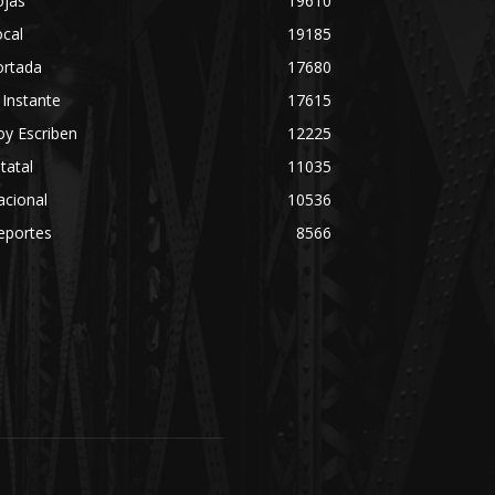
ojas
19610
cal
19185
ortada
17680
 Instante
17615
y Escriben
12225
tatal
11035
acional
10536
eportes
8566