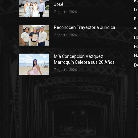
R
José
Lo
7 agosto, 2026
P
Al
Reconocen Trayectoria Jurídica
7 agosto, 2026
Ho
Es
N
Mía Concepción Vázquez
Marroquín Celebra sus 20 Años
D
7 agosto, 2026