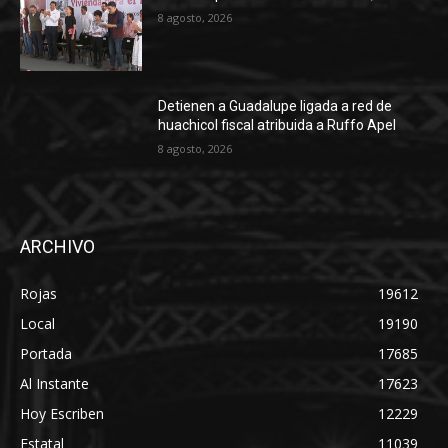
8 agosto, 2026
Detienen a Guadalupe ligada a red de
huachicol fiscal atribuida a Ruffo Apel
8 agosto, 2026
ARCHIVO
Rojas
19612
Local
19190
Portada
17685
Al Instante
17623
Hoy Escriben
12229
Estatal
11039