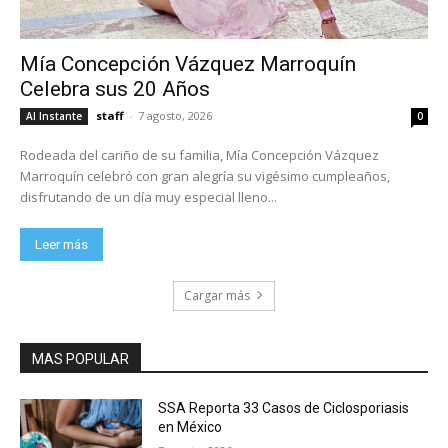
Mía Concepción Vázquez Marroquín
Celebra sus 20 Años
staff
-
7 agosto, 2026
Al Instante
0
Rodeada del cariño de su familia, Mía Concepción Vázquez
Marroquín celebró con gran alegría su vigésimo cumpleaños,
disfrutando de un día muy especial lleno...
Leer más
Cargar más
MAS POPULAR
SSA Reporta 33 Casos de Ciclosporiasis
en México