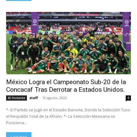
México Logra el Campeonato Sub-20 de la
Concacaf Tras Derrotar a Estados Unidos.
staff
-
10 agosto, 2026
Al Instante
0
*- El Partido se Jugó en el Estadio Banorte, Donde la Selección Tuvo
el Respaldo Total de la Afición. *- La Selección Mexicana se
Posiciona...