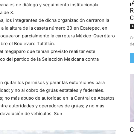
¡
anales de diálogo y seguimiento institucional»,
R
a de X.
C
, los integrantes de dicha organización cerraron la
A
 a la altura de la caseta número 23 en Ecatepec, en
bloquearon parcialmente la carretera México-Querétaro
Co
bre el Boulevard Tultitlán.
de
el megaparo que tenían previsto realizar este
rco del partido de la Selección Mexicana contra
 quitar los permisos y parar las extorsiones para
dad; y no al cobro de grúas estatales y federales.
; no más abuso de autoridad en la Central de Abastos
ntre autoridades y operadores de grúas; y no más
a devolución de vehículos. Sun
C