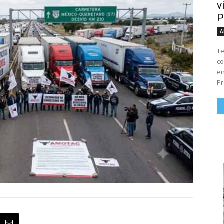
v
P
A
Te
co
en
Pr