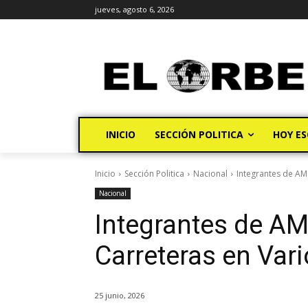
jueves, agosto 6, 2026
INICIO
SECCIÓN POLITICA
HOY ES
Inicio
Sección Politica
Nacional
Integrantes de A
Nacional
Integrantes de A
Carreteras en Var
25 junio, 2026