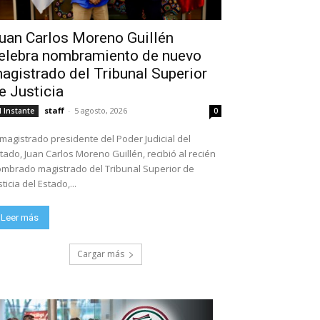
uan Carlos Moreno Guillén
elebra nombramiento de nuevo
agistrado del Tribunal Superior
e Justicia
staff
-
5 agosto, 2026
l Instante
0
 magistrado presidente del Poder Judicial del
tado, Juan Carlos Moreno Guillén, recibió al recién
mbrado magistrado del Tribunal Superior de
sticia del Estado,...
Leer más
Cargar más