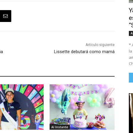
Y
e
“
A
* 
Artículo siguiente
la
ia
Lissette debutará como mamá
am
Ch
Al Instante