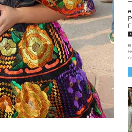
T
e
P
A
El
hi
Co