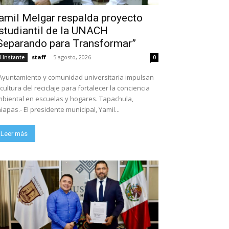
amil Melgar respalda proyecto
studiantil de la UNACH
Separando para Transformar”
staff
-
5 agosto, 2026
l Instante
0
Ayuntamiento y comunidad universitaria impulsan
 cultura del reciclaje para fortalecer la conciencia
biental en escuelas y hogares. Tapachula,
iapas.- El presidente municipal, Yamil...
Leer más