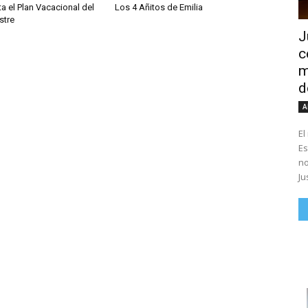
ita el Plan Vacacional del
Los 4 Añitos de Emilia
stre
J
c
m
d
A
El
Es
no
Ju