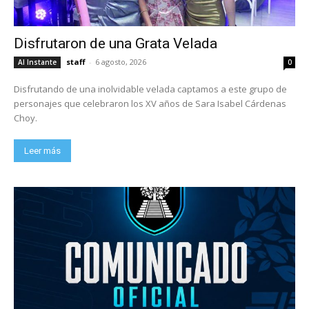
Disfrutaron de una Grata Velada
staff
-
6 agosto, 2026
Al Instante
0
Disfrutando de una inolvidable velada captamos a este grupo de
personajes que celebraron los XV años de Sara Isabel Cárdenas
Choy.
Leer más