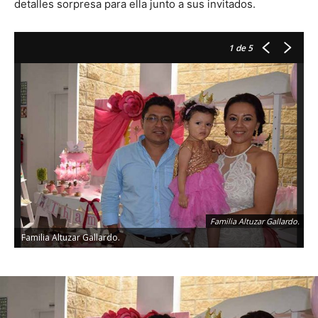
detalles sorpresa para ella junto a sus invitados.
1
de 5
Familia Altuzar Gallardo.
Familia Altuzar Gallardo.
D