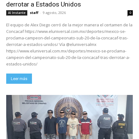
derrotar a Estados Unidos
staff
-
9 agosto, 2026
Al Instante
0
El equipo de Alex Diego cerró de la mejor manera el certamen de la
Concacaf https://www.eluniversal.com.mx/deportes/mexico-se-
proclama-campeon-del-campeonato-sub-20-de-la-concacaf-tras-
derrotar-a-estados-unidos/ Vía @eluniversalmx
https://www.eluniversal.com.mx/deportes/mexico-se-proclama-
campeon-del-campeonato-sub-20-de-la-concacaf-tras-derrotar-a-
estados-unidos/
Leer más