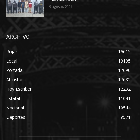
9 agosto, 2026
ARCHIVO
Rojas
19615
Local
19195
Portada
17690
Al Instante
17632
Hoy Escriben
12232
Estatal
11041
Nacional
10544
Deportes
8571