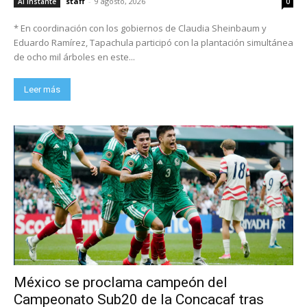
staff
-
9 agosto, 2026
Al Instante
0
* En coordinación con los gobiernos de Claudia Sheinbaum y
Eduardo Ramírez, Tapachula participó con la plantación simultánea
de ocho mil árboles en este...
Leer más
México se proclama campeón del
Campeonato Sub20 de la Concacaf tras