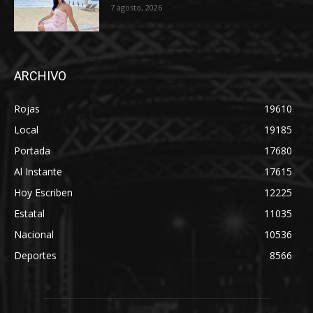
7 agosto, 2026
ARCHIVO
Rojas
19610
Local
19185
Portada
17680
Al Instante
17615
Hoy Escriben
12225
Estatal
11035
Nacional
10536
Deportes
8566