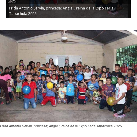
2025.
Frida Antonio Servín, princesa; Angie I, reina de la Expo Feria
Fr
Tapachula 2025.
20
Frida Antonio Servín, princesa; Angie I, reina de la Expo Feria Tapachula 2025.