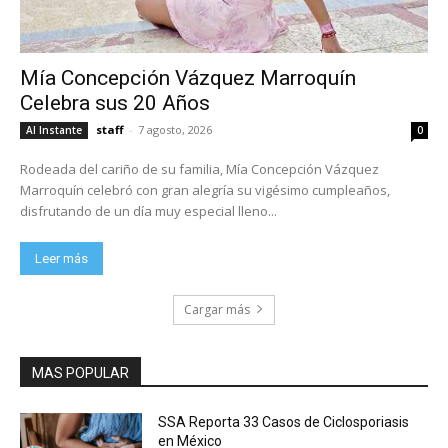
Mía Concepción Vázquez Marroquín
Celebra sus 20 Años
staff
-
7 agosto, 2026
Al Instante
0
Rodeada del cariño de su familia, Mía Concepción Vázquez
Marroquín celebró con gran alegría su vigésimo cumpleaños,
disfrutando de un día muy especial lleno...
Leer más
Cargar más
MAS POPULAR
SSA Reporta 33 Casos de Ciclosporiasis
en México