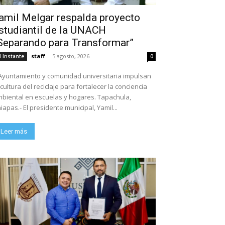
amil Melgar respalda proyecto
studiantil de la UNACH
Separando para Transformar”
staff
-
5 agosto, 2026
l Instante
0
Ayuntamiento y comunidad universitaria impulsan
 cultura del reciclaje para fortalecer la conciencia
biental en escuelas y hogares. Tapachula,
iapas.- El presidente municipal, Yamil...
Leer más