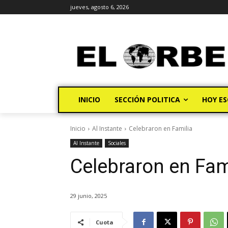
jueves, agosto 6, 2026
INICIO
SECCIÓN POLITICA
HOY ES
Inicio
Al Instante
Celebraron en Familia
Al Instante
Sociales
Celebraron en Fam
29 junio, 2025
Cuota