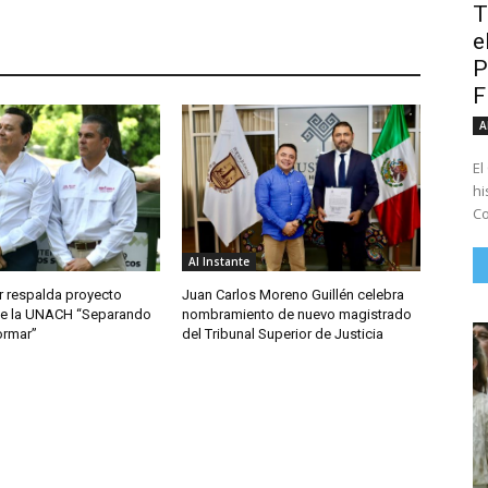
T
e
P
A
El
hi
Co
Al Instante
r respalda proyecto
Juan Carlos Moreno Guillén celebra
 de la UNACH “Separando
nombramiento de nuevo magistrado
ormar”
del Tribunal Superior de Justicia