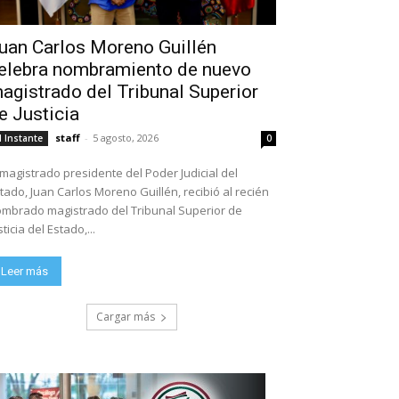
uan Carlos Moreno Guillén
elebra nombramiento de nuevo
agistrado del Tribunal Superior
e Justicia
staff
-
5 agosto, 2026
l Instante
0
 magistrado presidente del Poder Judicial del
tado, Juan Carlos Moreno Guillén, recibió al recién
mbrado magistrado del Tribunal Superior de
sticia del Estado,...
Leer más
Cargar más