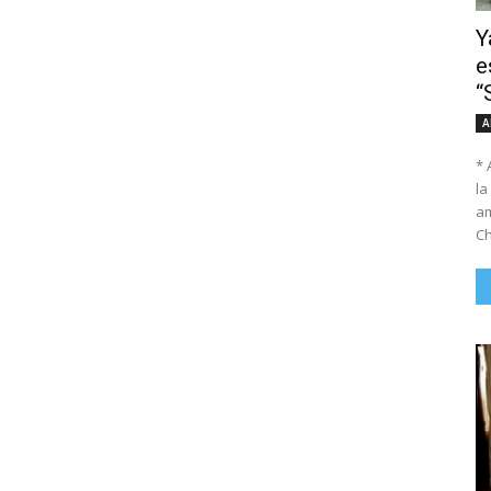
Y
e
“
A
* 
la
am
Ch