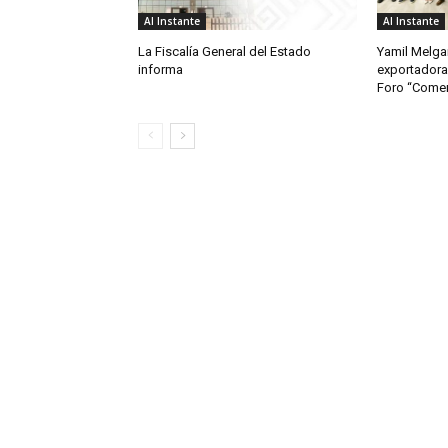
Al Instante
Al Instante
La Fiscalía General del Estado
Yamil Melgar
informa
exportadora
Foro “Comerc