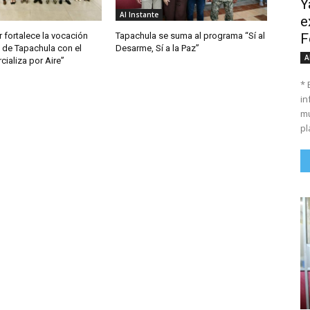
Y
Al Instante
e
F
 fortalece la vocación
Tapachula se suma al programa “Sí al
 de Tapachula con el
Desarme, Sí a la Paz”
A
ializa por Aire”
* 
in
mu
pl