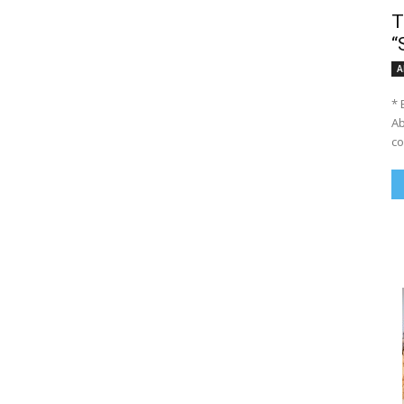
T
“
A
* 
Ab
co