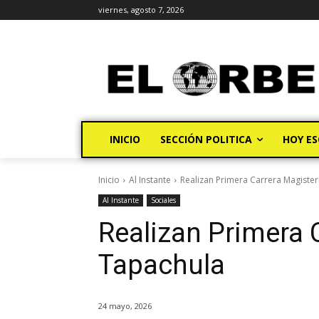
viernes, agosto 7, 2026
INICIO
SECCIÓN POLITICA
HOY ES
Inicio
Al Instante
Realizan Primera Carrera Magister
Al Instante
Sociales
Realizan Primera 
Tapachula
24 mayo, 2026