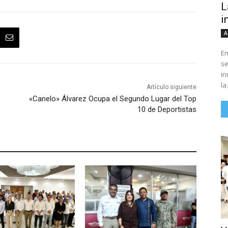
L
i
A
En
se
in
la.
Artículo siguiente
«Canelo» Álvarez Ocupa el Segundo Lugar del Top
10 de Deportistas