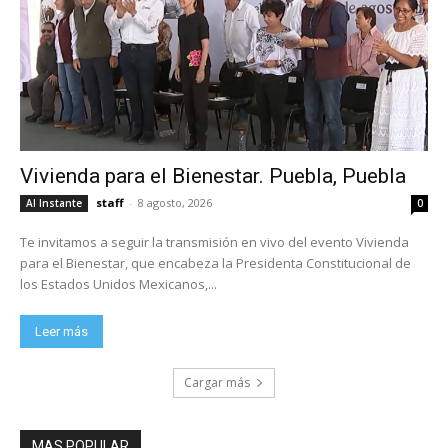
Vivienda para el Bienestar. Puebla, Puebla
staff
-
8 agosto, 2026
Al Instante
0
Te invitamos a seguir la transmisión en vivo del evento Vivienda
para el Bienestar, que encabeza la Presidenta Constitucional de
los Estados Unidos Mexicanos,...
Leer más
Cargar más
MAS POPULAR