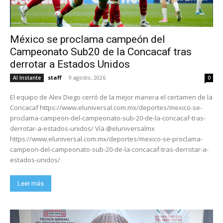
México se proclama campeón del
Campeonato Sub20 de la Concacaf tras
derrotar a Estados Unidos
staff
-
9 agosto, 2026
Al Instante
0
El equipo de Alex Diego cerró de la mejor manera el certamen de la
Concacaf https://www.eluniversal.com.mx/deportes/mexico-se-
proclama-campeon-del-campeonato-sub-20-de-la-concacaf-tras-
derrotar-a-estados-unidos/ Vía @eluniversalmx
https://www.eluniversal.com.mx/deportes/mexico-se-proclama-
campeon-del-campeonato-sub-20-de-la-concacaf-tras-derrotar-a-
estados-unidos/
Leer más