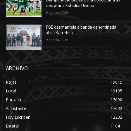
Campeonato Sub20 de la Concacaf tras
derrotar a Estados Unidos
9 agosto, 2026
FGE desmantela a banda denominada
«Los Barretos»
9 agosto, 2026
ARCHIVO
Rojas
19615
Local
19195
Portada
17690
Al Instante
17632
Hoy Escriben
12232
Estatal
11041