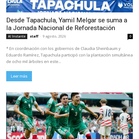
Desde Tapachula, Yamil Melgar se suma a
la Jornada Nacional de Reforestación
staff
-
9 agosto, 2026
Al Instante
0
* En coordinación con los gobiernos de Claudia Sheinbaum y
Eduardo Ramírez, Tapachula participó con la plantación simultánea
de ocho mil árboles en este...
Leer más