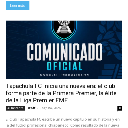
Leer más
Tapachula FC inicia una nueva era: el club
forma parte de la Primera Premier, la élite
de la Liga Premier FMF
staff
-
5 agosto, 2026
Al Instante
0
El Club Tapachula FC escribe un nuevo capítulo en su historia y en
la del fútbol profesional chiapaneco. Como resultado de la nueva