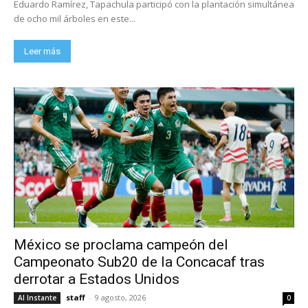
Eduardo Ramírez, Tapachula participó con la plantación simultánea
de ocho mil árboles en este...
Leer más
México se proclama campeón del
Campeonato Sub20 de la Concacaf tras
derrotar a Estados Unidos
staff
-
9 agosto, 2026
Al Instante
0