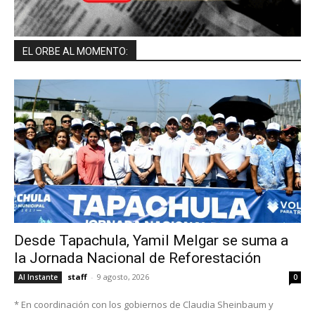
EL ORBE AL MOMENTO:
Desde Tapachula, Yamil Melgar se suma a
la Jornada Nacional de Reforestación
staff
-
9 agosto, 2026
Al Instante
0
* En coordinación con los gobiernos de Claudia Sheinbaum y