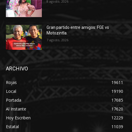
8 agosto, 2026
Gran partido entre amigos: FGE vs
Motozintla.
7 agosto, 2026
ARCHIVO
Rojas
19611
Local
19190
Portada
17685
Al Instante
17620
Hoy Escriben
12229
Estatal
11039