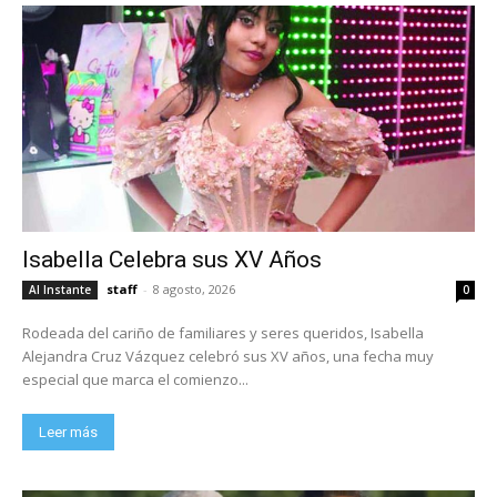
Isabella Celebra sus XV Años
staff
-
8 agosto, 2026
Al Instante
0
Rodeada del cariño de familiares y seres queridos, Isabella
Alejandra Cruz Vázquez celebró sus XV años, una fecha muy
especial que marca el comienzo...
Leer más