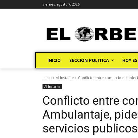
viernes, agosto 7, 2026
INICIO
SECCIÓN POLITICA
HOY ES
Inicio
Al Instante
Conflicto entre comercio estableci
Al Instante
Conflicto entre co
Ambulantaje, pide
servicios publicos