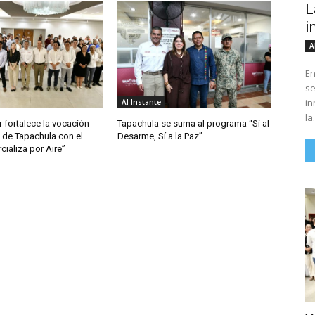
L
i
A
En
se
in
Al Instante
la.
 fortalece la vocación
Tapachula se suma al programa “Sí al
 de Tapachula con el
Desarme, Sí a la Paz”
ializa por Aire”