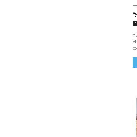
T
“
A
* 
Ab
co