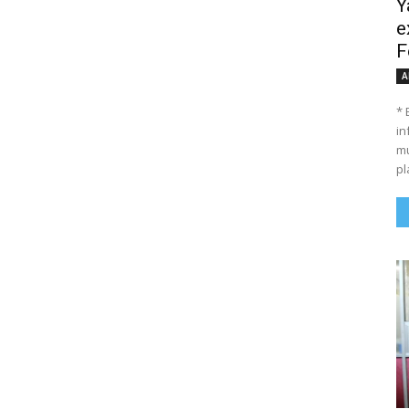
Y
e
F
A
* 
in
mu
pl