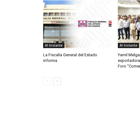
Al Instante
Al Instante
La Fiscalía General del Estado
Yamil Melgar
informa
exportadora
Foro “Comerc