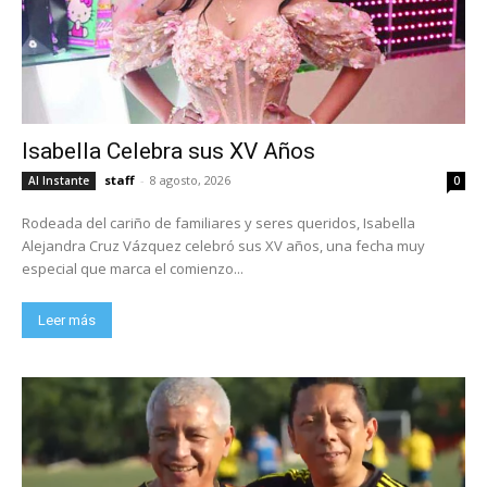
Isabella Celebra sus XV Años
staff
-
8 agosto, 2026
Al Instante
0
Rodeada del cariño de familiares y seres queridos, Isabella
Alejandra Cruz Vázquez celebró sus XV años, una fecha muy
especial que marca el comienzo...
Leer más