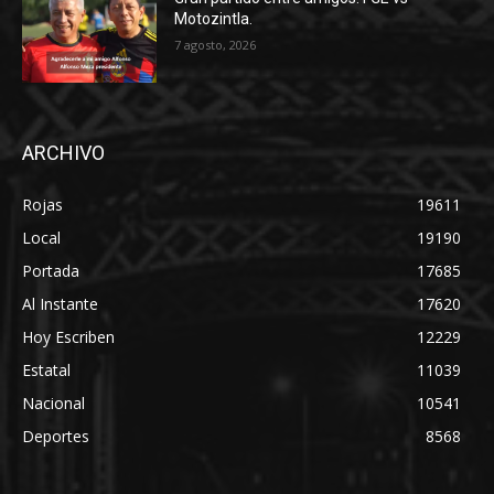
Motozintla.
7 agosto, 2026
ARCHIVO
Rojas
19611
Local
19190
Portada
17685
Al Instante
17620
Hoy Escriben
12229
Estatal
11039
Nacional
10541
Deportes
8568