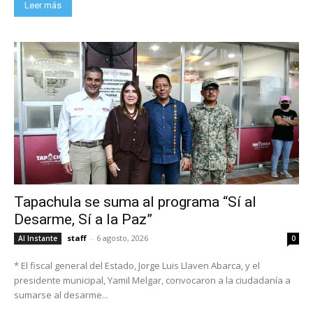
Leer más
Tapachula se suma al programa “Sí al
Desarme, Sí a la Paz”
staff
-
6 agosto, 2026
Al Instante
0
* El fiscal general del Estado, Jorge Luis Llaven Abarca, y el
presidente municipal, Yamil Melgar, convocaron a la ciudadanía a
sumarse al desarme...