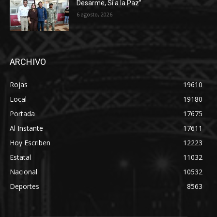
Desarme, Sí a la Paz”
6 agosto, 2026
ARCHIVO
Rojas
19610
Local
19180
Portada
17675
Al Instante
17611
Hoy Escriben
12223
Estatal
11032
Nacional
10532
Deportes
8563