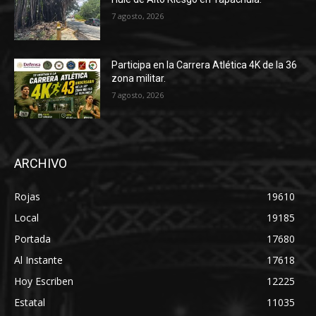
7 agosto, 2026
Participa en la Carrera Atlética 4K de la 36
zona militar.
7 agosto, 2026
ARCHIVO
Rojas
19610
Local
19185
Portada
17680
Al Instante
17618
Hoy Escriben
12225
Estatal
11035