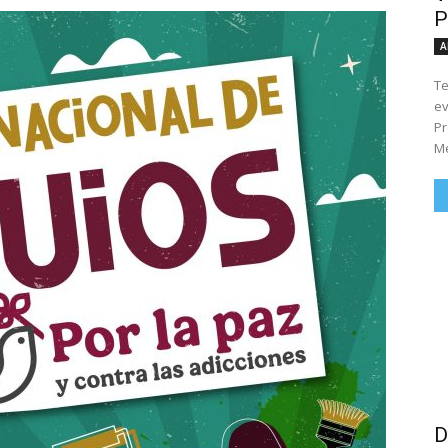
P
A
Te
ev
Pr
Me
D