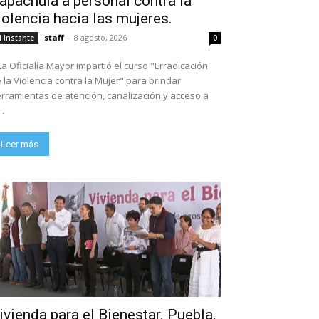
apachula a personal contra la
ITUTO MEXICANO DE LA JUVENTUD CONVOCA A LA JORNADA NACIONAL DE TEQU
iolencia hacia las mujeres.
NES
staff
-
8 agosto, 2026
l Instante
0
La Oficialía Mayor impartió el curso "Erradicación
 la Violencia contra la Mujer" para brindar
rramientas de atención, canalización y acceso a
..
Leer más
ivienda para el Bienestar. Puebla,