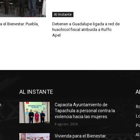
Al Instante
a el Bienestar. Puebla,
Detienen a Guadalupe ligada a red de
huachicol fiscal atribuida a Ruffo
Apel
AL INSTANTE
A
n
Capacita Ayuntamiento de
R
Tapachula a personal contra la
Lo
violencia hacia las mujeres.
8 agosto, 2026
P
Al
Vivienda para el Bienestar.