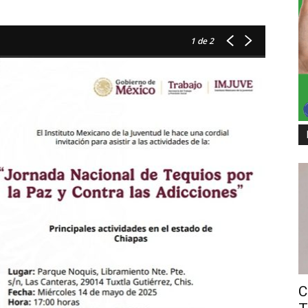
1
de 2
C
EL INSTIT
ADICCION