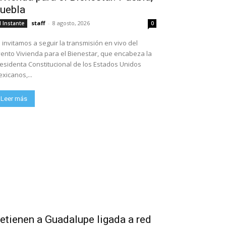
uebla
staff
-
8 agosto, 2026
l Instante
0
 invitamos a seguir la transmisión en vivo del
ento Vivienda para el Bienestar, que encabeza la
esidenta Constitucional de los Estados Unidos
xicanos,...
Leer más
etienen a Guadalupe ligada a red