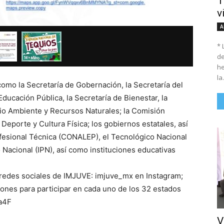
T
EL INST
v
ADICCIO
A
* 
de
he
la.
omo la Secretaría de Gobernación, la Secretaría del
Educación Pública, la Secretaría de Bienestar, la
dio Ambiente y Recursos Naturales; la Comisión
Deporte y Cultura Física; los gobiernos estatales, así
fesional Técnica (CONALEP), el Tecnológico Nacional
 Nacional (IPN), así como instituciones educativas
 redes sociales de IMJUVE: imjuve_mx en Instagram;
ones para participar en cada uno de los 32 estados
Ta4F
V