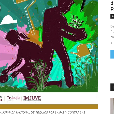
d
R
A
De
fi
co
en
A JORNADA NACIONAL DE TEQUIOS POR LA PAZ Y CONTRA LAS