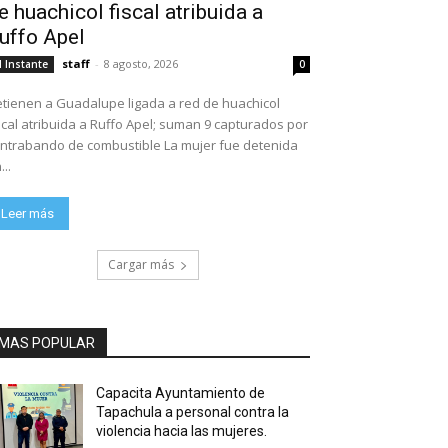
e huachicol fiscal atribuida a
uffo Apel
staff
-
8 agosto, 2026
l Instante
0
tienen a Guadalupe ligada a red de huachicol
scal atribuida a Ruffo Apel; suman 9 capturados por
ntrabando de combustible La mujer fue detenida
...
Leer más
Cargar más
MAS POPULAR
Capacita Ayuntamiento de
Tapachula a personal contra la
violencia hacia las mujeres.