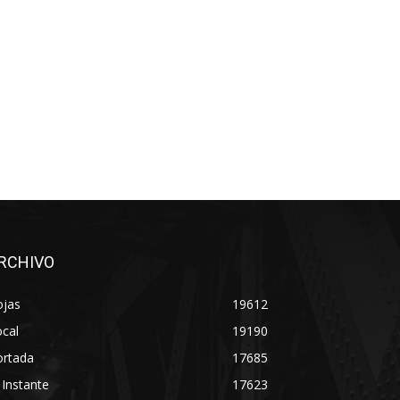
RCHIVO
ojas
19612
cal
19190
ortada
17685
 Instante
17623