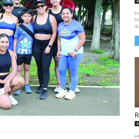
A
En
Fó
du
R
A
La