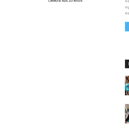
Vá
Celebra sus 20 Años
vi
es