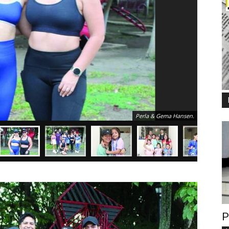
Las bell
Perla & Gema Hansen.
P