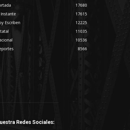
ortada
17680
 Instante
17615
y Escriben
12225
tatal
11035
acional
10536
eportes
8566
uestra Redes Sociales: