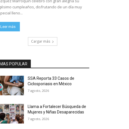
zquez Marroquín celebró con gran alegría su
gésimo cumpleaños, disfrutando de un día muy
pecial lleno...
Leer más
Cargar más
MAS POPULAR
SSA Reporta 33 Casos de
Ciclosporiasis en México
7 agosto, 2026
Llama a Fortalecer Búsqueda de
Mujeres y Niñas Desaparecidas
7 agosto, 2026