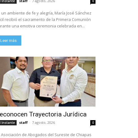
staff
-
7 agosto, 2026
l Instante
0
 un ambiente de fe y alegría, María José Sánchez
cil recibió el sacramento de la Primera Comunión
rante una emotiva ceremonia celebrada en...
Leer más
econocen Trayectoria Jurídica
staff
-
7 agosto, 2026
l Instante
0
 Asociación de Abogados del Sureste de Chiapas