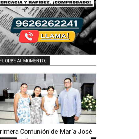
EL ORBE AL MOMENTO:
Las bell
as hermanas celebraron con amigos.
rimera Comunión de María José