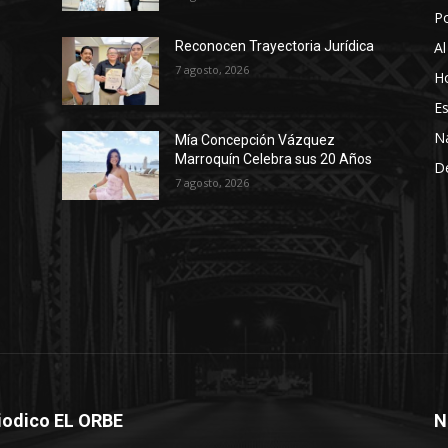
P
Al
Reconocen Trayectoria Jurídica
7 agosto, 2026
Ho
Es
N
Mía Concepción Vázquez
Marroquín Celebra sus 20 Años
D
7 agosto, 2026
iodico EL ORBE
N