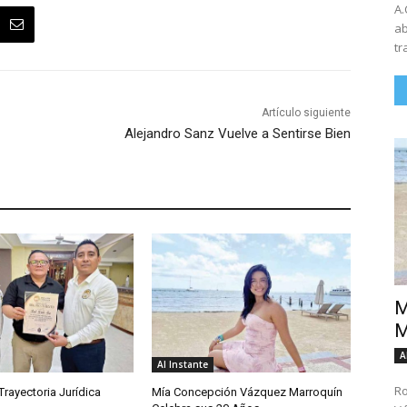
A.
ab
tr
Artículo siguiente
Alejandro Sanz Vuelve a Sentirse Bien
M
M
A
Al Instante
Ro
rayectoria Jurídica
Mía Concepción Vázquez Marroquín