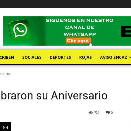
CRIBEN
SOCIALES
DEPORTES
ROJAS
AVISO EFICAZ
rsario
braron su Aniversario
721
0