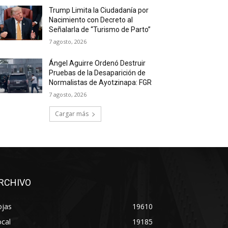
Trump Limita la Ciudadanía por
Nacimiento con Decreto al
Señalarla de “Turismo de Parto”
7 agosto, 2026
Ángel Aguirre Ordenó Destruir
Pruebas de la Desaparición de
Normalistas de Ayotzinapa: FGR
7 agosto, 2026
Cargar más
RCHIVO
ojas
19610
cal
19185