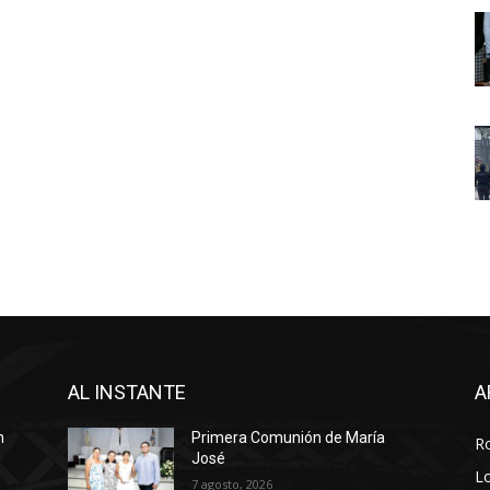
AL INSTANTE
A
n
Primera Comunión de María
R
José
Lo
7 agosto, 2026