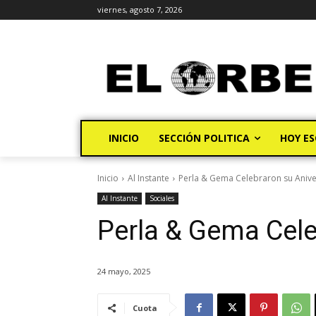
viernes, agosto 7, 2026
INICIO
SECCIÓN POLITICA
HOY ES
Inicio
Al Instante
Perla & Gema Celebraron su Anive
Al Instante
Sociales
Perla & Gema Cele
24 mayo, 2025
Cuota