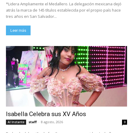
*Lidera Ampliamente el Medallero. La delegación mexicana dejó
atrás la marca de 145 títulos establecida por el propio país hace
tres años en San Salvador...
Leer más
Isabella Celebra sus XV Años
staff
-
8 agosto, 2026
Al Instante
0