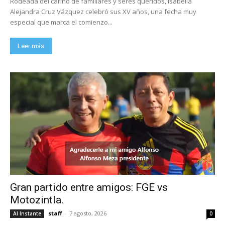
Rodeada del cariño de familiares y seres queridos, Isabella
Alejandra Cruz Vázquez celebró sus XV años, una fecha muy
especial que marca el comienzo...
Leer más
Gran partido entre amigos: FGE vs
Motozintla.
staff
-
7 agosto, 2026
Al Instante
0