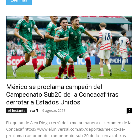
Leer más
México se proclama campeón del
Campeonato Sub20 de la Concacaf tras
derrotar a Estados Unidos
staff
-
9 agosto, 2026
Al Instante
0
El equipo de Alex Diego cerró de la mejor manera el certamen de la
Concacaf https://www.eluniversal.com.mx/deportes/mexico-se-
proclama-campeon-del-campeonato-sub-20-de-la-concacaf-tras-