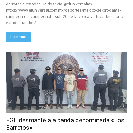
derrotar-a-estados-unidos/ Vía @eluniversalmx
https://www.eluniversal.com.mx/deportes/mexico-se-proclama-
campeon-del-campeonato-sub-20-de-la-concacaf-tras-derrotar-a-
estados-unidos/
Leer más
FGE desmantela a banda denominada «Los
Barretos»