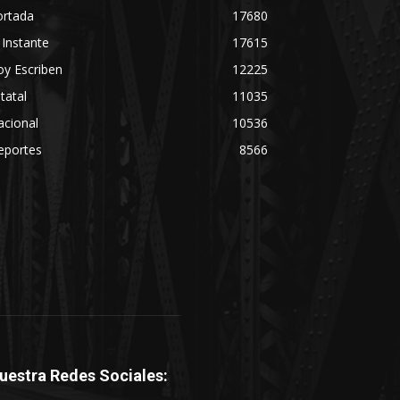
ortada
17680
 Instante
17615
y Escriben
12225
tatal
11035
acional
10536
eportes
8566
uestra Redes Sociales: