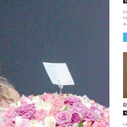
A
En
Fó
du
R
A
La