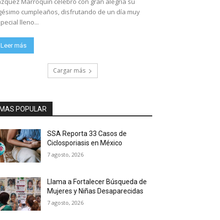
zquez Marroquín celebró con gran alegría su
gésimo cumpleaños, disfrutando de un día muy
pecial lleno...
Leer más
Cargar más
MAS POPULAR
SSA Reporta 33 Casos de
Ciclosporiasis en México
7 agosto, 2026
Llama a Fortalecer Búsqueda de
Mujeres y Niñas Desaparecidas
7 agosto, 2026