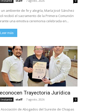
staff
-
7 agosto, 2026
l Instante
0
 un ambiente de fe y alegría, María José Sánchez
cil recibió el sacramento de la Primera Comunión
rante una emotiva ceremonia celebrada en...
Leer más
econocen Trayectoria Jurídica
staff
-
7 agosto, 2026
l Instante
0
 Asociación de Abogados del Sureste de Chiapas