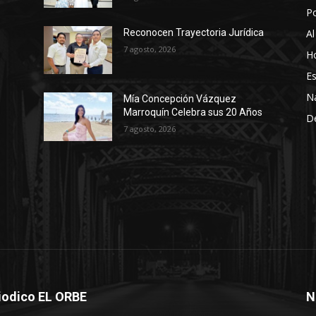
P
Al
Reconocen Trayectoria Jurídica
7 agosto, 2026
Ho
Es
N
Mía Concepción Vázquez
Marroquín Celebra sus 20 Años
D
7 agosto, 2026
iodico EL ORBE
N