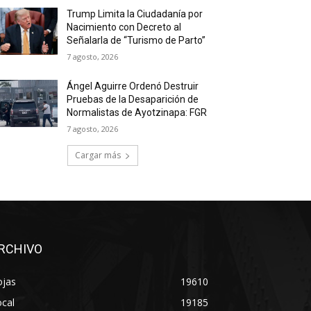
Trump Limita la Ciudadanía por
Nacimiento con Decreto al
Señalarla de “Turismo de Parto”
7 agosto, 2026
Ángel Aguirre Ordenó Destruir
Pruebas de la Desaparición de
Normalistas de Ayotzinapa: FGR
7 agosto, 2026
Cargar más
RCHIVO
ojas
19610
cal
19185