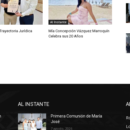
Al Instante
rayectoria Jurídica
Mía Concepción Vázquez Marroquín
Celebra sus 20 Años
AL INSTANTE
A
n
Primera Comunión de María
R
José
Lo
7 agosto, 2026