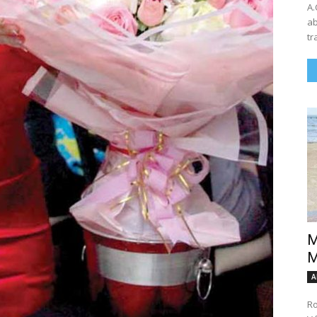
A.
ab
tr
M
M
A
Ro