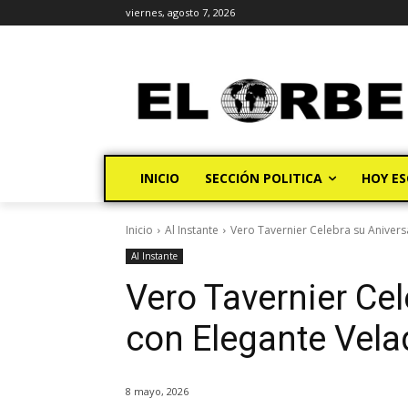
viernes, agosto 7, 2026
INICIO
SECCIÓN POLITICA
HOY ES
Inicio
Al Instante
Vero Tavernier Celebra su Anivers
Al Instante
Vero Tavernier Cel
con Elegante Vela
8 mayo, 2026