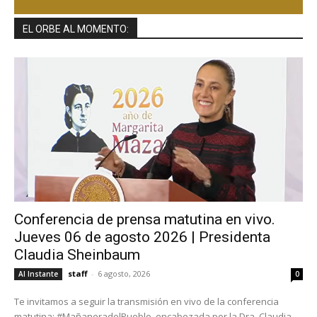
EL ORBE AL MOMENTO:
Conferencia de prensa matutina en vivo.
Jueves 06 de agosto 2026 | Presidenta
Claudia Sheinbaum
staff
-
6 agosto, 2026
Al Instante
0
Te invitamos a seguir la transmisión en vivo de la conferencia
matutina: #MañaneradelPueblo, encabezada por la Dra. Claudia