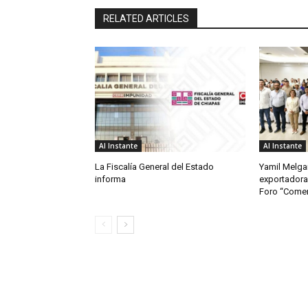
RELATED ARTICLES
Al Instante
Al Instante
La Fiscalía General del Estado
Yamil Melgar
informa
exportadora
Foro “Comerc