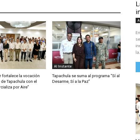
L
i
A
En
se
in
la.
Al Instante
 fortalece la vocación
Tapachula se suma al programa “Sí al
 de Tapachula con el
Desarme, Sí a la Paz”
ializa por Aire”