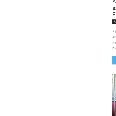
Y
e
F
A
* 
in
mu
pl