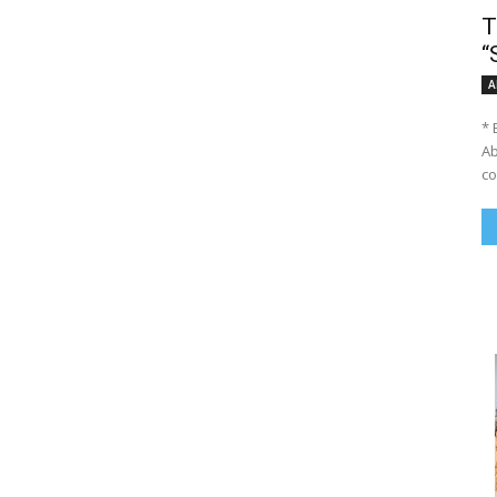
T
“
A
* 
Ab
co