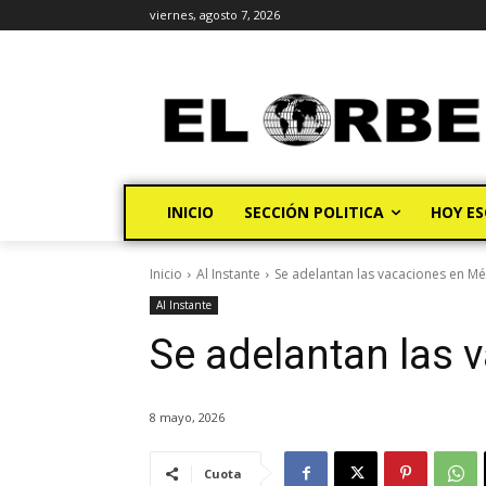
viernes, agosto 7, 2026
INICIO
SECCIÓN POLITICA
HOY ES
Inicio
Al Instante
Se adelantan las vacaciones en Mé
Al Instante
Se adelantan las 
8 mayo, 2026
Cuota