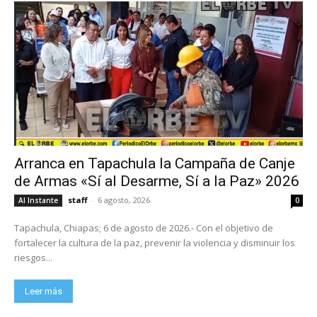
Arranca en Tapachula la Campaña de Canje
de Armas «Sí al Desarme, Sí a la Paz» 2026
staff
-
6 agosto, 2026
Al Instante
0
Tapachula, Chiapas; 6 de agosto de 2026.- Con el objetivo de
fortalecer la cultura de la paz, prevenir la violencia y disminuir los
riesgos...
Leer más