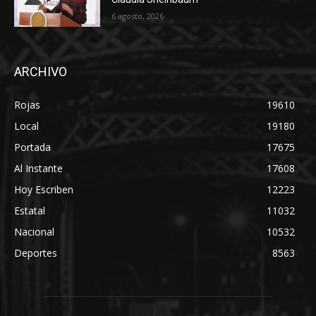
6 agosto, 2026
ARCHIVO
Rojas
19610
Local
19180
Portada
17675
Al Instante
17608
Hoy Escriben
12223
Estatal
11032
Nacional
10532
Deportes
8563