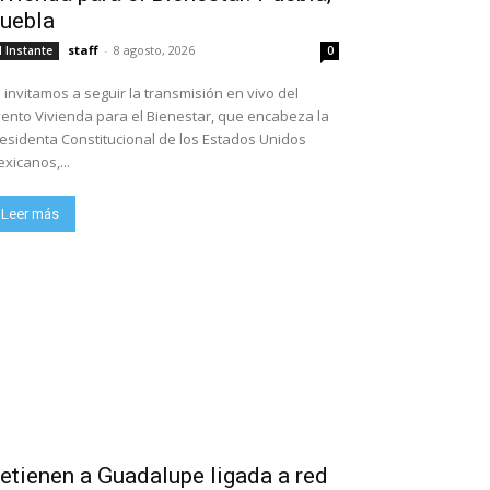
uebla
staff
-
8 agosto, 2026
l Instante
0
 invitamos a seguir la transmisión en vivo del
ento Vivienda para el Bienestar, que encabeza la
esidenta Constitucional de los Estados Unidos
xicanos,...
Leer más
etienen a Guadalupe ligada a red