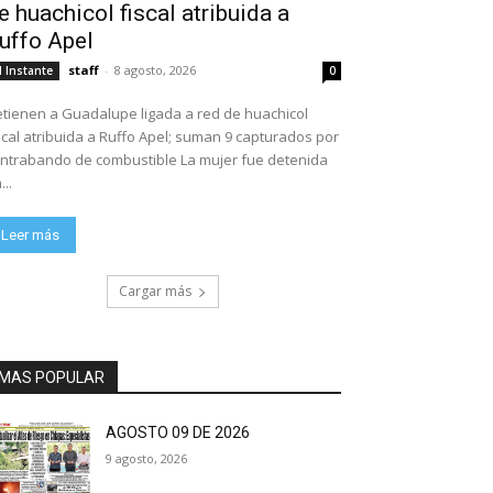
e huachicol fiscal atribuida a
uffo Apel
staff
-
8 agosto, 2026
l Instante
0
tienen a Guadalupe ligada a red de huachicol
scal atribuida a Ruffo Apel; suman 9 capturados por
ntrabando de combustible La mujer fue detenida
...
Leer más
Cargar más
MAS POPULAR
AGOSTO 09 DE 2026
9 agosto, 2026