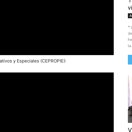
T
v
A
* 
de
he
la.
tivos y Especiales (CEPROPIE):
V