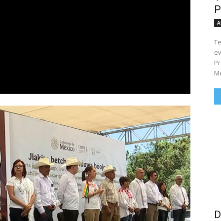
P
A
Te
ev
Pr
Me
D