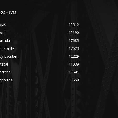
RCHIVO
ojas
19612
cal
19190
ortada
17685
 Instante
17623
y Escriben
12229
tatal
11039
acional
10541
eportes
8568