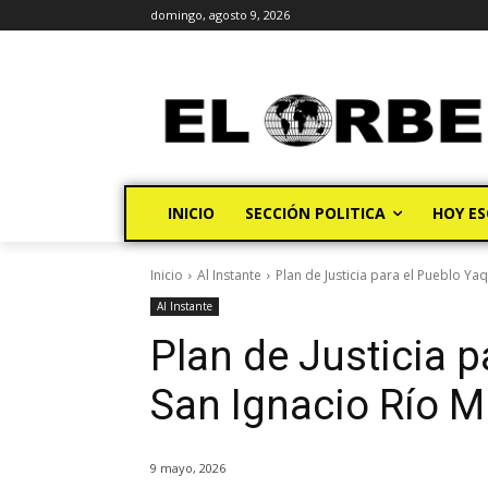
domingo, agosto 9, 2026
INICIO
SECCIÓN POLITICA
HOY ES
Inicio
Al Instante
Plan de Justicia para el Pueblo Ya
Al Instante
Plan de Justicia p
San Ignacio Río M
9 mayo, 2026