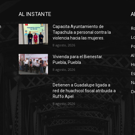
AL INSTANTE
A
n
Capacita Ayuntamiento de
R
Tapachula a personal contra la
Lo
violencia hacia las mujeres.
8 agosto, 2026
P
Al
Vivienda para el Bienestar.
Puebla, Puebla
Ho
8 agosto, 2026
Es
N
Detienen a Guadalupe ligada a
red de huachicol fiscal atribuida a
D
Ruffo Apel
8 agosto, 2026