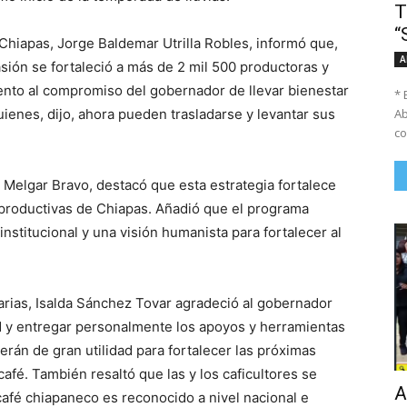
T
“
e Chiapas, Jorge Baldemar Utrilla Robles, informó que,
A
asión se fortaleció a más de 2 mil 500 productoras y
nto al compromiso del gobernador de llevar bienestar
* 
Ab
uienes, dijo, ahora pueden trasladarse y levantar sus
co
 Melgar Bravo, destacó que esta estrategia fortalece
 productivas de Chiapas. Añadió que el programa
nstitucional y una visión humanista para fortalecer al
arias, Isalda Sánchez Tovar agradeció al gobernador
d y entregar personalmente los apoyos y herramientas
serán de gran utilidad para fortalecer las próximas
afé. También resaltó que las y los caficultores se
A
 café chiapaneco es reconocido a nivel nacional e