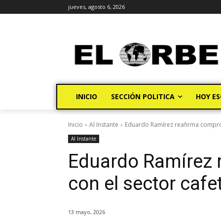
jueves, agosto 6, 2026
INICIO
SECCIÓN POLITICA
HOY ES
Inicio
Al Instante
Eduardo Ramírez reafirma comprom
Al Instante
Eduardo Ramírez 
con el sector cafe
13 mayo, 2026