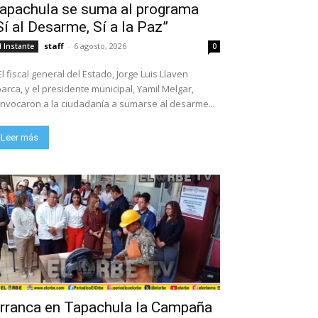
apachula se suma al programa
Sí al Desarme, Sí a la Paz”
staff
-
6 agosto, 2026
l Instante
0
El fiscal general del Estado, Jorge Luis Llaven
arca, y el presidente municipal, Yamil Melgar,
nvocaron a la ciudadanía a sumarse al desarme...
Leer más
rranca en Tapachula la Campaña