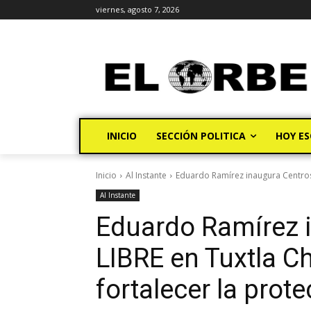
viernes, agosto 7, 2026
INICIO
SECCIÓN POLITICA
HOY ES
Inicio
Al Instante
Eduardo Ramírez inaugura Centros 
Al Instante
Eduardo Ramírez 
LIBRE en Tuxtla C
fortalecer la prot