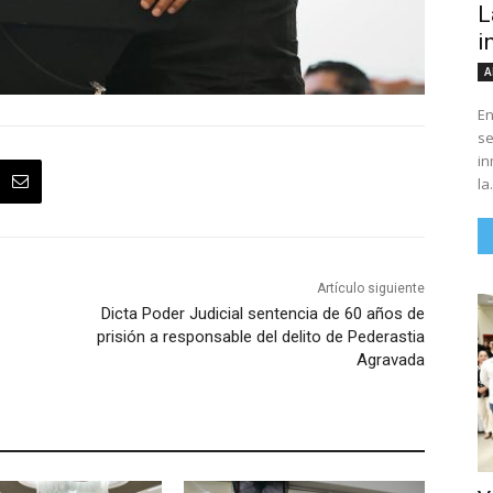
L
i
A
En
se
in
la.
Artículo siguiente
Dicta Poder Judicial sentencia de 60 años de
prisión a responsable del delito de Pederastia
Agravada