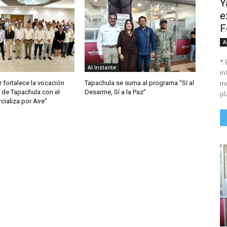
Y
e
F
A
* 
Al Instante
in
mu
 fortalece la vocación
Tapachula se suma al programa “Sí al
 de Tapachula con el
Desarme, Sí a la Paz”
pl
ializa por Aire”