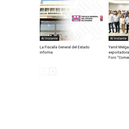
Al Instante
Al Instante
La Fiscalía General del Estado
Yamil Melgar
informa
exportadora
Foro “Comerc