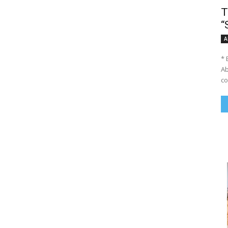
T
“
A
* 
Ab
co