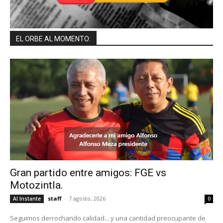
EL ORBE AL MOMENTO:
Gran partido entre amigos: FGE vs
Motozintla.
staff
-
7 agosto, 2026
Al Instante
0
Seguimos derrochando calidad... y una cantidad preocupante de