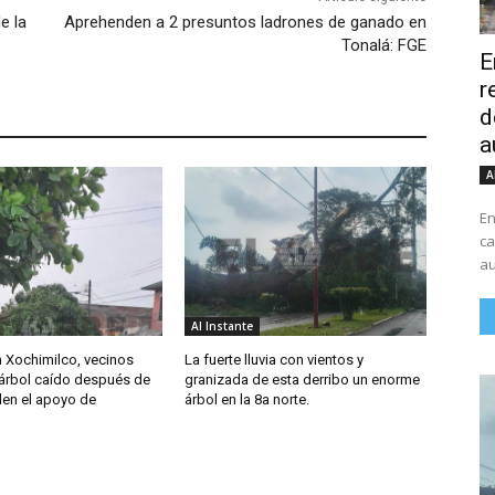
e la
Aprehenden a 2 presuntos ladrones de ganado en
Tonalá: FGE
E
r
d
a
A
En
ca
au
Al Instante
a Xochimilco, vecinos
La fuerte lluvia con vientos y
 árbol caído después de
granizada de esta derribo un enorme
iden el apoyo de
árbol en la 8a norte.