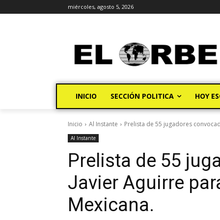
miércoles, agosto 5, 2026
INICIO
SECCIÓN POLITICA
HOY ES
Inicio
Al Instante
Prelista de 55 jugadores convocado
Al Instante
Prelista de 55 ju
Javier Aguirre par
Mexicana.