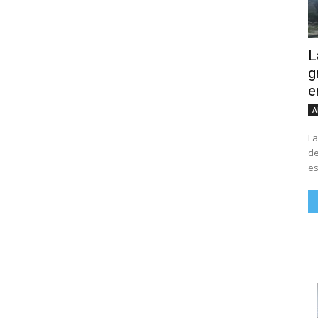
L
g
e
A
La
de