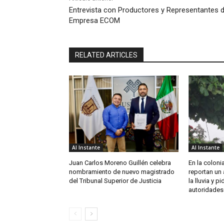
Entrevista con Productores y Representantes d
Empresa ECOM
RELATED ARTICLES
Al Instante
Al Instante
Juan Carlos Moreno Guillén celebra
En la coloni
nombramiento de nuevo magistrado
reportan un
del Tribunal Superior de Justicia
la lluvia y p
autoridades