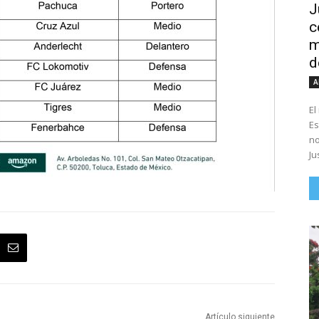
J
c
m
d
A
El
Es
no
Ju
Artículo siguiente