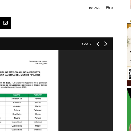
266
0
1
de 3