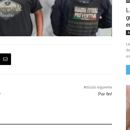
L
g
e
A
La
de
Artículo siguiente
r
Por fin!