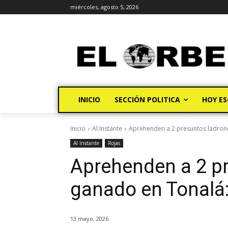
miércoles, agosto 5, 2026
INICIO
SECCIÓN POLITICA
HOY ES
Inicio
Al Instante
Aprehenden a 2 presuntos ladron
Al Instante
Rojas
Aprehenden a 2 p
ganado en Tonalá
13 mayo, 2026