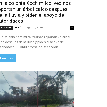
n la colonia Xochimilco, vecinos
eportan un árbol caído después
e la lluvia y piden el apoyo de
utoridades
staff
-
5 agosto, 2026
l Instante
0
 la colonia Xochimilco, vecinos reportan un árbol
ído después de la lluvia y piden el apoyo de
toridades. EL ORBE/ Mesa de Redacción.
Leer más