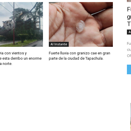
F
g
T
A
Fu
Al Instante
ciud
via con vientos y
Fuerte lluvia con granizo cae en gran
OR
e esta derribo un enorme
parte de la ciudad de Tapachula.
a norte.