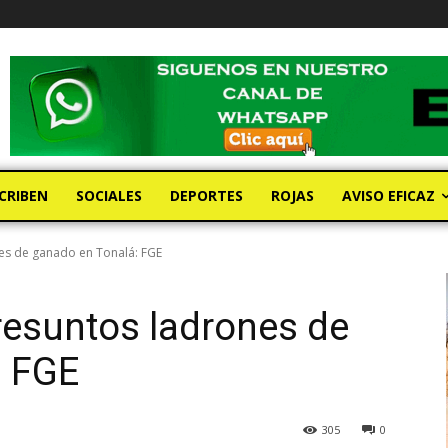
CRIBEN
SOCIALES
DEPORTES
ROJAS
AVISO EFICAZ
es de ganado en Tonalá: FGE
resuntos ladrones de
: FGE
305
0