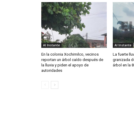
Al Instante
Al Instante
En la colonia Xochimilco, vecinos
La fuerte llu
reportan un árbol caído después de
granizada d
la lluvia y piden el apoyo de
árbol en la 8
autoridades