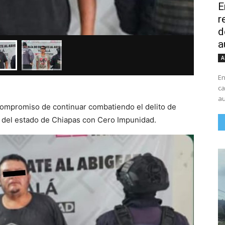
E
r
d
a
A
En
ca
au
 compromiso de continuar combatiendo el delito de
az del estado de Chiapas con Cero Impunidad.