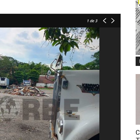
1
de 3
C