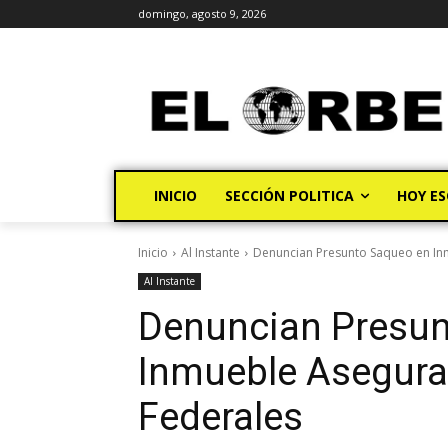
domingo, agosto 9, 2026
INICIO
SECCIÓN POLITICA
HOY ES
Inicio
Al Instante
Denuncian Presunto Saqueo en In
Al Instante
Denuncian Presun
Inmueble Asegura
Federales