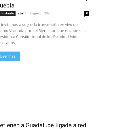
uebla
staff
-
8 agosto, 2026
l Instante
0
 invitamos a seguir la transmisión en vivo del
ento Vivienda para el Bienestar, que encabeza la
esidenta Constitucional de los Estados Unidos
xicanos,...
Leer más
etienen a Guadalupe ligada a red