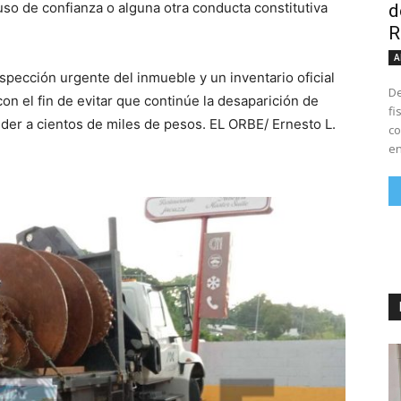
buso de confianza o alguna otra conducta constitutiva
d
R
A
pección urgente del inmueble y un inventario oficial
De
on el fin de evitar que continúe la desaparición de
fi
er a cientos de miles de pesos. EL ORBE/ Ernesto L.
co
en