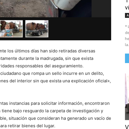
T
v
A
* 
de
he
la.
te los últimos días han sido retiradas diversas
ntamente durante la madrugada, sin que exista
oridades responsables del aseguramiento.
 ciudadano que rompa un sello incurre en un delito,
es del interior sin que exista una explicación oficial»,
ntas instancias para solicitar información, encontraron
 tiene bajo resguardo la carpeta de investigación y
ble, situación que consideran ha generado un vacío de
ra retirar bienes del lugar.
V