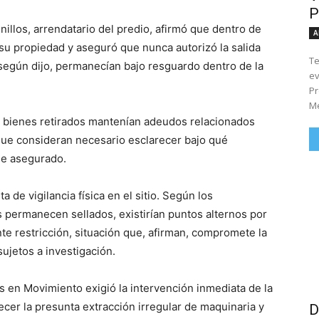
P
nillos, arrendatario del predio, afirmó que dentro de
A
su propiedad y aseguró que nunca autorizó la salida
Te
, según dijo, permanecían bajo resguardo dentro de la
ev
Pr
Me
s bienes retirados mantenían adeudos relacionados
 que consideran necesario esclarecer bajo qué
le asegurado.
a de vigilancia física en el sitio. Según los
s permanecen sellados, existirían puntos alternos por
te restricción, situación que, afirman, compromete la
ujetos a investigación.
s en Movimiento exigió la intervención inmediata de la
ecer la presunta extracción irregular de maquinaria y
D