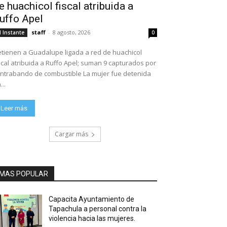
e huachicol fiscal atribuida a
uffo Apel
staff
-
8 agosto, 2026
l Instante
0
tienen a Guadalupe ligada a red de huachicol
scal atribuida a Ruffo Apel; suman 9 capturados por
ntrabando de combustible La mujer fue detenida
...
Leer más
Cargar más
MAS POPULAR
Capacita Ayuntamiento de
Tapachula a personal contra la
violencia hacia las mujeres.