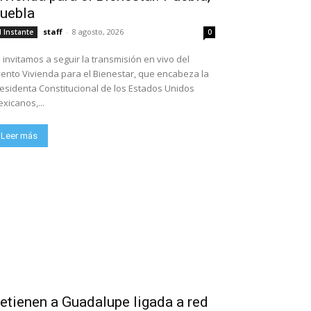
uebla
staff
-
8 agosto, 2026
l Instante
0
 invitamos a seguir la transmisión en vivo del
ento Vivienda para el Bienestar, que encabeza la
esidenta Constitucional de los Estados Unidos
xicanos,...
Leer más
etienen a Guadalupe ligada a red