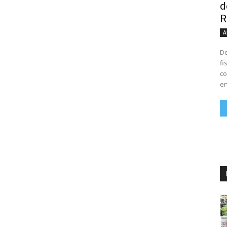
d
R
A
De
fi
co
en