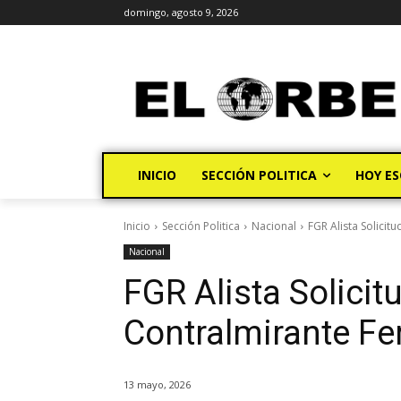
domingo, agosto 9, 2026
INICIO
SECCIÓN POLITICA
HOY ES
Inicio
Sección Politica
Nacional
FGR Alista Solicit
Nacional
FGR Alista Solicit
Contralmirante Fe
13 mayo, 2026