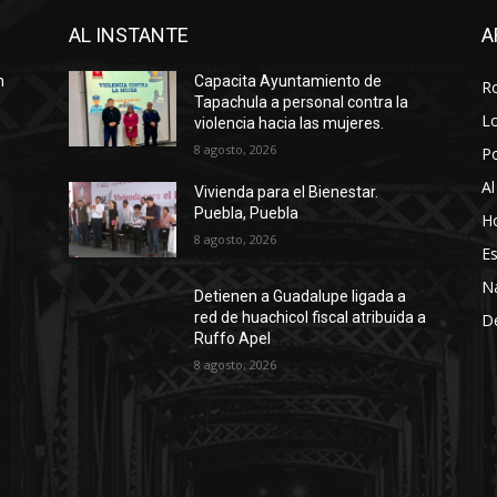
AL INSTANTE
A
n
Capacita Ayuntamiento de
R
Tapachula a personal contra la
Lo
violencia hacia las mujeres.
8 agosto, 2026
P
Al
Vivienda para el Bienestar.
Puebla, Puebla
Ho
8 agosto, 2026
Es
N
Detienen a Guadalupe ligada a
red de huachicol fiscal atribuida a
D
Ruffo Apel
8 agosto, 2026