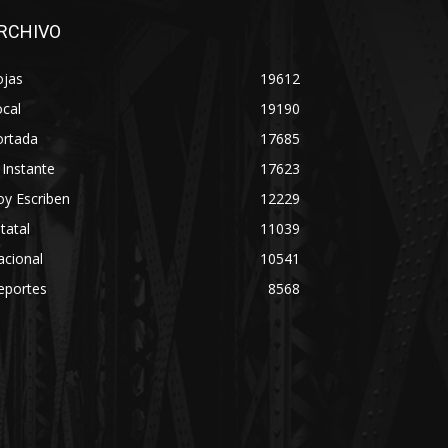
RCHIVO
ojas
19612
cal
19190
ortada
17685
 Instante
17623
y Escriben
12229
tatal
11039
acional
10541
eportes
8568