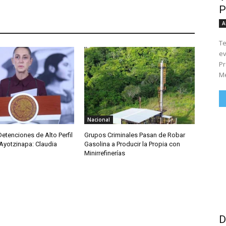
P
A
Te
ev
Pr
Me
Nacional
etenciones de Alto Perfil
Grupos Criminales Pasan de Robar
Ayotzinapa: Claudia
Gasolina a Producir la Propia con
Minirrefinerías
D