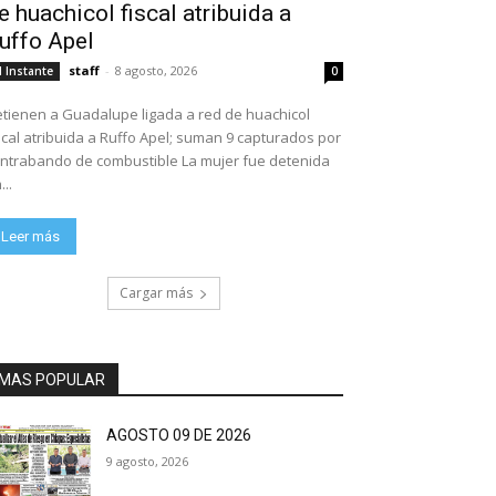
e huachicol fiscal atribuida a
uffo Apel
staff
-
8 agosto, 2026
l Instante
0
tienen a Guadalupe ligada a red de huachicol
scal atribuida a Ruffo Apel; suman 9 capturados por
ntrabando de combustible La mujer fue detenida
...
Leer más
Cargar más
MAS POPULAR
AGOSTO 09 DE 2026
9 agosto, 2026