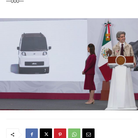
—000—