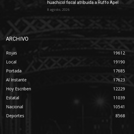
huachicol fiscal atribuida a Ruffo Apel
8 agosto, 2026
ARCHIVO
Rojas
19612
Local
19190
Portada
17685
Al Instante
17623
Hoy Escriben
12229
Estatal
11039
Nacional
10541
Deportes
8568