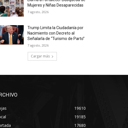
Mujeres y Niñas Desaparecidas
7 agosto, 2026
Trump Limita la Ciudadanía por
Nacimiento con Decreto al
Señalarla de “Turismo de Parto”
7 agosto, 2026
Cargar más
RCHIVO
ojas
19610
cal
19185
ortada
17680