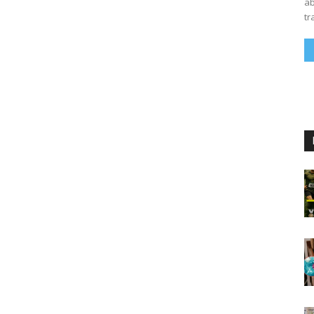
ab
tr