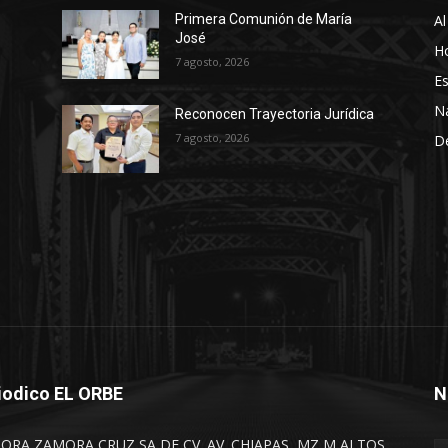
Al
Primera Comunión de María
José
Ho
7 agosto, 2026
Es
N
Reconocen Trayectoria Jurídica
7 agosto, 2026
D
iodico EL ORBE
N
TORA ZAMORA CRUZ SA DE CV. AV. CHIAPAS, MZ M ALTOS