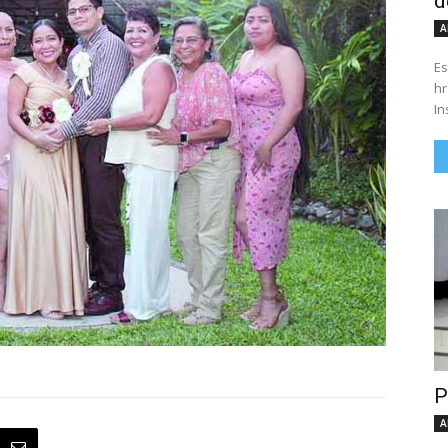
d
A
Es
hrs. Se parte del 43 anivers
In
P
A