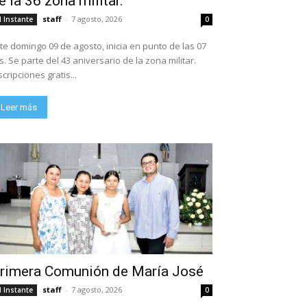
e la 36 zona militar.
staff
-
7 agosto, 2026
l Instante
0
te domingo 09 de agosto, inicia en punto de las 07
ario de la zona militar.
scripciones gratis...
Leer más
rimera Comunión de María José
staff
-
7 agosto, 2026
l Instante
0