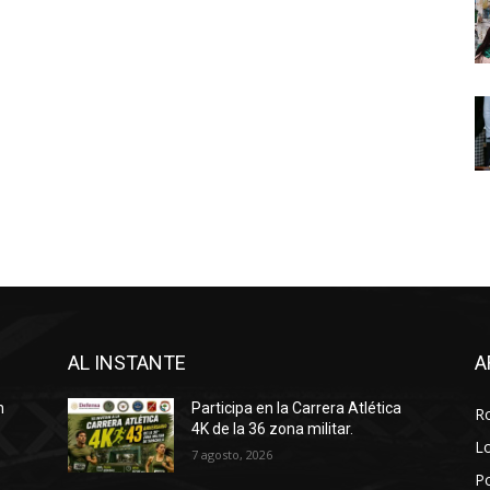
AL INSTANTE
A
n
Participa en la Carrera Atlética
R
4K de la 36 zona militar.
Lo
7 agosto, 2026
P