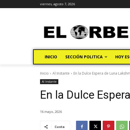
viernes, agosto 7, 2026
INICIO
SECCIÓN POLITICA
HOY ES
Inicio
Al Instante
En la Dulce Espera de Luna Lakshm
Al Instante
En la Dulce Esper
16 mayo, 2026
Cuota