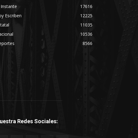
 Instante
17616
y Escriben
12225
tatal
11035
acional
10536
eportes
8566
uestra Redes Sociales: