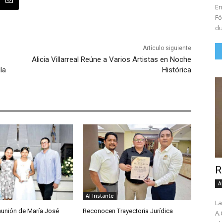
En
Fó
du
Artículo siguiente
Alicia Villarreal Reúne a Varios Artistas en Noche
la
Histórica
R
A
Al Instante
La
unión de María José
Reconocen Trayectoria Jurídica
A.